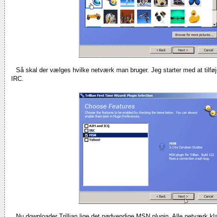
Så skal der vælges hvilke netværk man bruger. Jeg starter med at tilføj
IRC.
Nu downloader Trillian lige det nødvendige MSN plugin. Alle netværk k