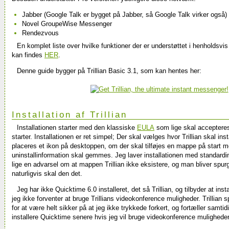
Jabber (Google Talk er bygget på Jabber, så Google Talk virker også)
Novel GroupeWise Messenger
Rendezvous
En komplet liste over hvilke funktioner der er understøttet i henholdsv
kan findes
HER
.
Denne guide bygger på Trillian Basic 3.1, som kan hentes her:
Installation af Trillian
Installationen starter med den klassiske
EULA
som lige skal accepteres 
starter. Installationen er ret simpel; Der skal vælges hvor Trillian skal ins
placeres et ikon på desktoppen, om der skal tilføjes en mappe på start m
uninstallinformation skal gemmes. Jeg laver installationen med standardi
lige en advarsel om at mappen Trillian ikke eksistere, og man bliver spur
naturligvis skal den det.
Jeg har ikke Quicktime 6.0 installeret, det så Trillian, og tilbyder at inst
jeg ikke forventer at bruge Trillians videokonference muligheder. Trillian 
for at være helt sikker på at jeg ikke trykkede forkert, og fortæller samtidi
installere Quicktime senere hvis jeg vil bruge videokonference mulighede