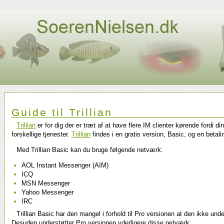
Guide til Trillian
Trillian
er for dig der er træt af at have flere IM clienter kørende fordi d
forskellige tjenester.
Trillian
findes i en gratis version, Basic, og en betali
Med Trillian Basic kan du bruge følgende netværk:
AOL Instant Messenger (AIM)
ICQ
MSN Messenger
Yahoo Messenger
IRC
Trillian Basic har den mangel i forhold til Pro versionen at den ikke und
Desuden understøtter Pro versionen yderligere disse netværk: