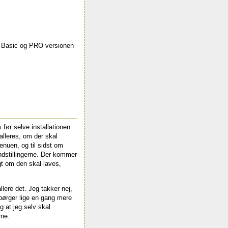
is Basic og PRO versionen
før selve installationen
talleres, om der skal
enuen, og til sidst om
ndstillingerne. Der kommer
gt om den skal laves,
allere det. Jeg takker nej,
spørger lige en gang mere
g at jeg selv skal
rne.