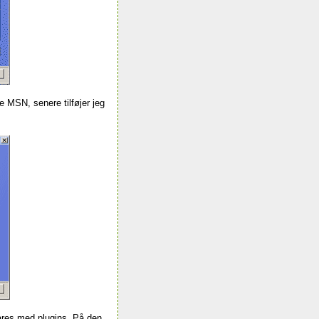
e MSN, senere tilføjer jeg
lares med plugins. På den