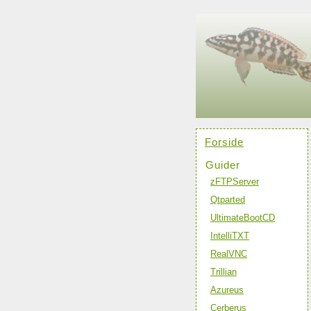
Forside
Guider
zFTPServer
Qtparted
UltimateBootCD
IntelliTXT
RealVNC
Trillian
Azureus
Cerberus